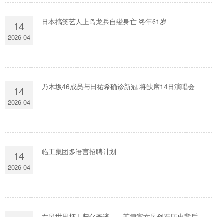
日本搞笑艺人上岛龙兵自缢身亡 终年61岁
14
2026-04
乃木坂46成员与田祐希确诊新冠 将缺席14日演唱会
14
2026-04
临工集团多语言招聘计划
14
2026-04
女足世界杯｜归化奇迹——菲律宾女足创造历史背后