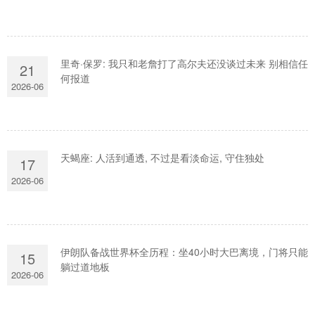
里奇·保罗: 我只和老詹打了高尔夫还没谈过未来 别相信任
21
何报道
2026-06
天蝎座: 人活到通透, 不过是看淡命运, 守住独处
17
2026-06
伊朗队备战世界杯全历程：坐40小时大巴离境，门将只能
15
躺过道地板
2026-06